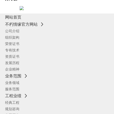
网站首页
不朽情缘官方网站
公司介绍
组织架构
荣誉证书
专有技术
资质证书
发展历程
企业精神
业务范围
业务领域
服务范围
工程业绩
经典工程
规划咨询