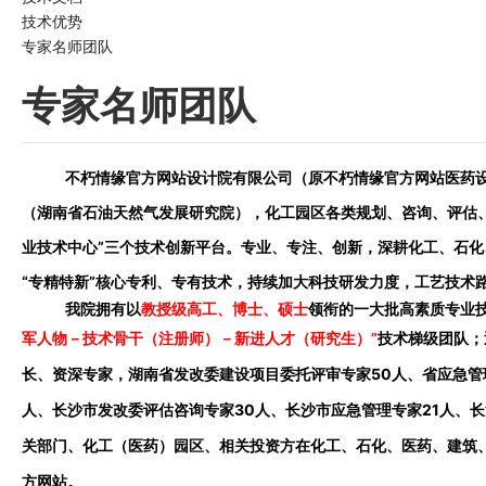
技术优势
专家名师团队
专家名师团队
不朽情缘官方网站设计院有限公司（原不朽情缘官方网站医药设计院）为化工
（湖南省石油天然气发展研究院），化工园区各类规划、咨询、
业技术中心”三个技术创新平台。专业、专注、创新，深耕化工、
“专精特新”核心专利、专有技术，持续加大科技研发力度，工艺技
我院拥有以
教授级高工、博士、硕士
领衔的一大批高素质专业技术
军人物－技术骨干（注册师）－新进人才（研究生）”
技术梯级团队；近
长、资深专家，湖南省发改委建设项目委托评审专家50人、
人、长沙市发改委评估咨询专家30人、长沙市应急管理专家21人、长沙市
关部门、化工（医药）园区、相关投资方在化工、石化、医药
方网站
。