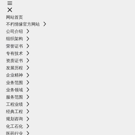
网站首页
不朽情缘官方网站
公司介绍
组织架构
荣誉证书
专有技术
资质证书
发展历程
企业精神
业务范围
业务领域
服务范围
工程业绩
经典工程
规划咨询
化工石化
医药行业