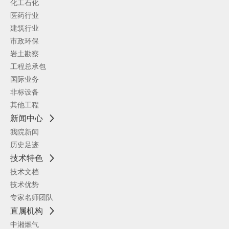
化工石化
医药行业
建筑行业
市政环保
岩土勘察
工程总承包
国际业务
非标设备
其他工程
新闻中心
我院新闻
历史足迹
技术特色
技术文档
技术优势
专家名师团队
直属机构
中湘燃气