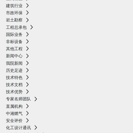
建筑行业
市政环保
岩土勘察
工程总承包
国际业务
非标设备
其他工程
新闻中心
我院新闻
历史足迹
技术特色
技术文档
技术优势
专家名师团队
直属机构
中湘燃气
安全评价
化工设计通讯